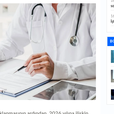
1
s
1
İş
1
aç
B
1
ge
1
1
li
1
ba
1
ku
ıklanmasının ardından, 2026 yılına ilişkin