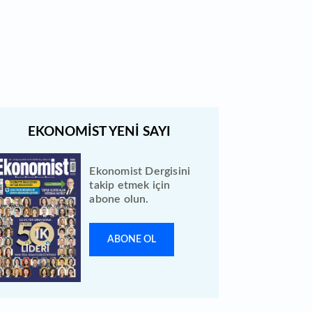
Bewen Enerji halka arzı ileri bir
tarihe ertelendi
Ekonomist Dergisini
takip etmek için
abone olun.
ABONE OL