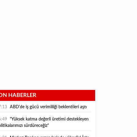
ON HABERLER
7:13
ABD'de iş gücü verimliliği beklentileri aştı
6:49
"Yüksek katma değerli üretimi destekleyen
litikalarımızı sürdüreceğiz"