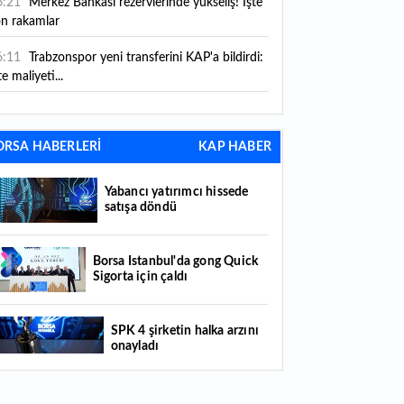
6:21
Merkez Bankası rezervlerinde yükseliş! İşte
on rakamlar
6:11
Trabzonspor yeni transferini KAP'a bildirdi:
te maliyeti...
6:09
TMO 2026-2027 fındık alım fiyatlarını
ıkladı!
ORSA HABERLERİ
KAP HABER
5:59
Bankacılık sektörünün toplam mevduatı
riledi
Yabancı yatırımcı hissede
satışa döndü
5:07
Yabancı yatırımcı hissede satışa döndü
4:39
KKM'de düşüş sürüyor: Bakiye 157 milyon
Borsa İstanbul'da gong Quick
Sigorta için çaldı
raya geriledi
4:29
Türkiye'de her 4 kişiden 3'ü internet
SPK 4 şirketin halka arzını
nkacılığı kullanıyor
onayladı
4:26
Türkiye'nin 2026 dijital karnesi: En çok
llanılan ilk 3 uygulama hangileri oldu?
Borsada hisseleri yüzde 375