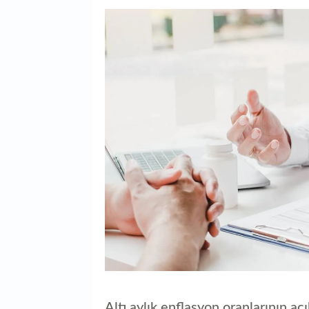
Altı aylık enflasyon oranlarının aç